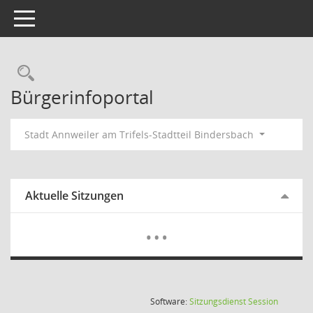
Toggle navigation
Rechercheauswahl
Bürgerinfoportal
Stadt Annweiler am Trifels-Stadtteil Bindersbach
Aktuelle Sitzungen
Mehr Dat
…
(Wird in
Software:
Sitzungsdienst
Session