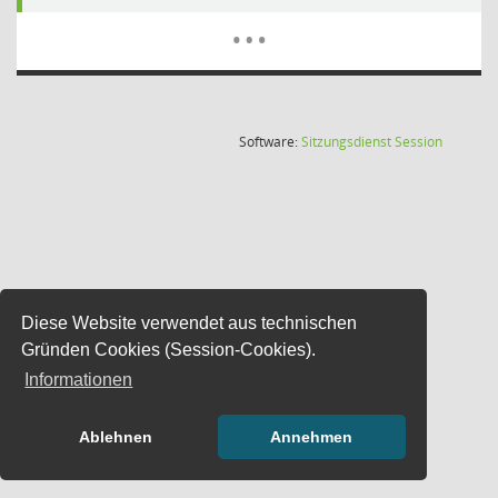
Mehr Dat
…
(Wird in
Software:
Sitzungsdienst
Session
Diese Website verwendet aus technischen
Gründen Cookies (Session-Cookies).
Informationen
Ablehnen
Annehmen