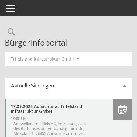
Toggle navigation
Rechercheauswahl
Bürgerinfoportal
Trifelsland Infrastruktur GmbH
Aktuelle Sitzungen
17.09.2026 Aufsichtsrat Trifelsland
Infrastruktur GmbH
18:00 Uhr
Annweiler am Trifels VG, im Sitzungssaal
des Rathauses der Verbandsgemeinde,
Meßplatz 1, 76855 Annweiler am Trifels