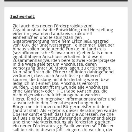
Sachverhalt:
Ziel auch des neuen Förderprojekts zum
Gigabitausbau ist die Entwicklung und Herstellung
einer im gesamten Landkreis strukturell
einheitlichen und leistungsfähigen
Gigabitversorgung mit einem Erschließungsgrad
von100% der unterversorgten Teilnehmer. Darüber
hinaus sollen bedeutende Punkte im Landkreis
(sozioökonomische Schwerpunkte) ebenfalls einen
gigabitfähigen Anschluss erhalten. In diesem
Zusammenhangwurden bereits zwei Förderprojekte
in die Wege geleitet um Anschlüsse, deren
Versorgung unter 30 Mbit/s lagen, zu ertüchtigen.
Nun haben sich die Förderrichtlinien dahingehend
verändert, dass auch Anschlüsse profitieren
können, die bislang nicht förderfähig waren bzw.
lediglich mit einem DSL-Anschluss versorgt
wurden. Dies betrifft im Grunde alle Anschlüsse
ohne Glasfaser- oder HFC (Kabel)-Anschluss, die
nicht eigenwirtschaftlich ausgebaut werden.
Hierzu fand ein intensiver Informationstransfer und
-austausch in den Dienstbesprechungen der
Bürgermeisterinnen und Bürgermeister mit dem
Landrat statt. Als Ergebnis dieser Beratungen wurde
Übereinkunft erzielt, dass für die Adressen, welche
auf Basis eines durchzuführenden Branchendialogs
und einer Markterkundung als förderfähig gelten,
ein neuer Förderantrag gestellt werden soll. Dieser
soll bereits in diesem Jahr eingereicht werden, der