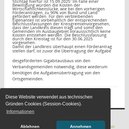
Stichtag hierfür ist 15.09.2025. Im Falle einer
Bewilligung würden die Kosten der
Wirtschaftlichkeitslücke, wie bei den vorherigen
Förderanträgen, zu 90% von Bund und Land
gefördert werden. Für den verbleibenden
Eigenanteil ist vorbehaltlich der entsprechenden
Beschlussfassungen der Kreisgremienvorgesehen,
dass der Landkreis diesen trägt und somit den
Gemeinden im Ausbaugebiet voraussichtlich keine
Kosten entstehen werden. Die Beschlussfassung
durch den Kreistag ist für den 30.06.2025
vorgesehen.
Damit der Landkreis überhaupt einen Förderantrag
stellen darf, ist zuvor die Übertragung der Aufgabe
desgeförderten Gigabitausbaus von den
Verbandsgemeinden notwendig, diese wiederum
benötigen die Aufgabenübertragung von den
Ortsgemeinden.
Beschlussvorschlag Ausschuss:
Diese Website verwendet aus technischen
Gründen Cookies (Session-Cookies).
Informationen
(Wird in
Software:
Sitzungsdienst
Session
Ablehnen
Annehmen