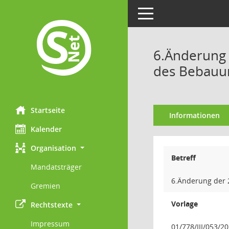
Toggle navigation
6.Änderung 
des Bebauun
Startseite
Informationen
Kalender
Organisation
Betreff
Mandatsträger
6.Änderung der 
Gremien
Vorlage
Rechtstexte
Impressum
01/778/III/053/2