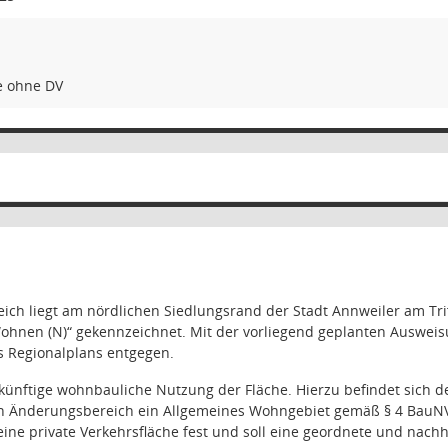
e ohne DV
ch liegt am nördlichen Siedlungsrand der Stadt Annweiler am Trife
Wohnen (N)“ gekennzeichnet. Mit der vorliegend geplanten Ausw
s Regionalplans entgegen.
ukünftige wohnbauliche Nutzung der Fläche. Hierzu befindet sich d
den Änderungsbereich ein Allgemeines Wohngebiet gemäß § 4 BauN
ine private Verkehrsfläche fest und soll eine geordnete und nachh