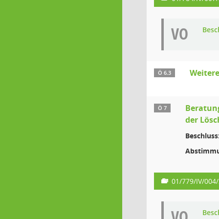
VO
Besc
Weiter
Ö 6.3
Beratun
Ö 7
der Lös
Beschluss
Abstimmu
01/779/IV/004
VO
Besc