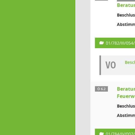
Beratun
Beschlus
Abstimm
01/782/III/054
VO
Besc
Beratun
Ö 6.2
Feuerw
Beschlus
Abstimm
01/784/IV/007