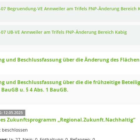
-07 Begruendung-VE Annweiler am Trifels FNP-Änderung Bereich 
-07 UB-VE Annweiler am Trifels FNP-Änderung Bereich Kabig
ng und Beschlussfassung über die Änderung des Fläche
g und Beschlussfassung über die die frühzeitige Beteilig
1 BauGB u. § 4 Abs. 1 BauGB.
 12.05.2025
les Zukunftsprogramm „Regional.Zukunft.Nachhaltig“
:
beschlossen
ng:
Ja: 27, Nein: 0, Enthaltung: 0, Befangen: 0