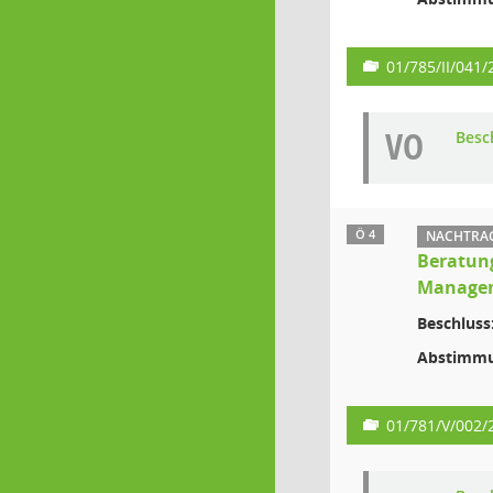
01/785/II/041/
VO
Besc
Ö 4
NACHTRAG:
Beratung
Managem
Beschluss
Abstimmu
01/781/V/002/