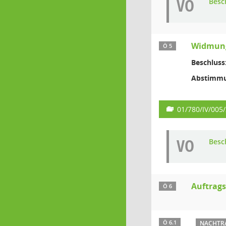
VO
Besc
Widmung 
Ö 5
Beschluss
Abstimmu
01/780/IV/005
VO
Besc
Auftrag
Ö 6
Ö 6.1
NACHTRA