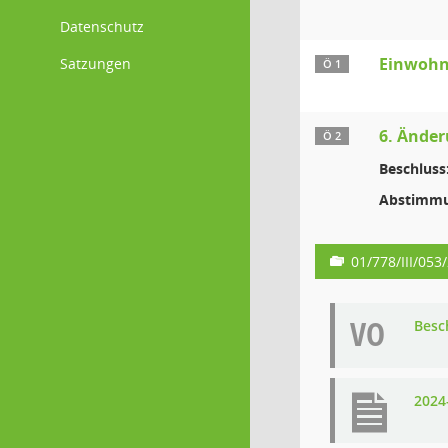
Datenschutz
Einwohn
Satzungen
Ö 1
6. Änder
Ö 2
Beschluss
Abstimmu
01/778/III/053
VO
Besc
2024