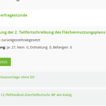
erfragestunde
ung der 2. Teilfortschreibung des Flächennutzungsplans
:
zurückgestellt/abgesetzt
ng:
Ja: 27, Nein: 0, Enthaltung: 0, Befangen: 0
/2025
hlussvorlage ohne DV
-12 FNP6teÄnd-2tenTeilfortschr BP Am Kabig