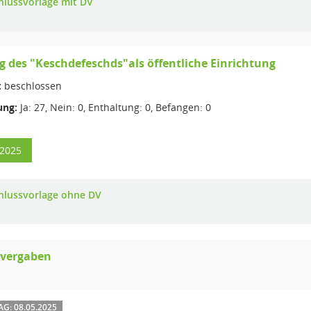
hlussvorlage mit DV
des "Keschdefeschds"als öffentliche Einrichtung
:
beschlossen
ng:
Ja: 27, Nein: 0, Enthaltung: 0, Befangen: 0
/2025
hlussvorlage ohne DV
svergaben
G: 08.05.2025