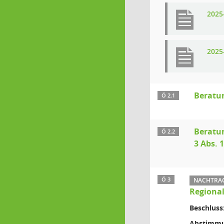
2025
2025
Beratu
Ö 2.1
Beratun
Ö 2.2
3 Abs. 
Ö 3
NACHTRAG:
Regiona
Beschluss
Abstimmu