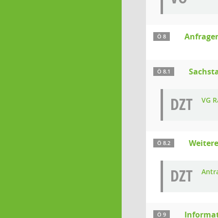
Anfrage
Ö 8
Sachst
Ö 8.1
DZT
VG R
Weiter
Ö 8.2
DZT
Antr
Informa
Ö 9