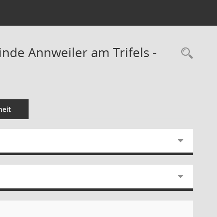
de Annweiler am Trifels -
Rec
eit