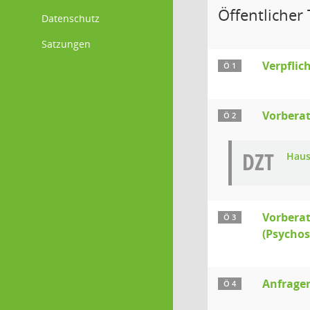
Öffentlicher 
Datenschutz
Satzungen
Verpflic
Ö 1
Vorberat
Ö 2
DZT
Haus
Vorberat
Ö 3
(Psychos
Anfrage
Ö 4