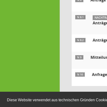
Anträge
N 8
N 8.1
NACHTRA
Anträg
Anträg
N 8.2
Mitteil
N 9
Anfrag
N 10
Diese Website verwendet aus technischen Gründen Cooki