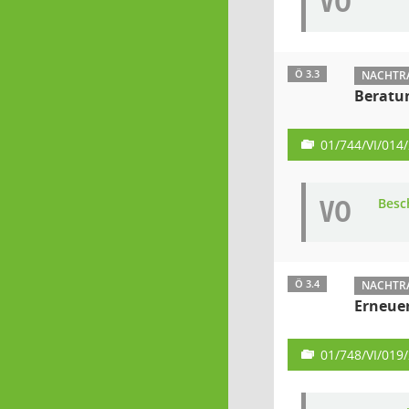
VO
Ö 3.3
NACHTRA
Beratun
01/744/VI/014
VO
Besc
Ö 3.4
NACHTRA
Erneuer
01/748/VI/019