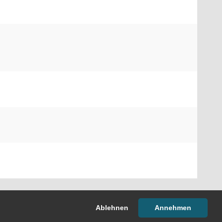
(Wird in
Software:
Sitzungsdienst
Session
Ablehnen
Annehmen