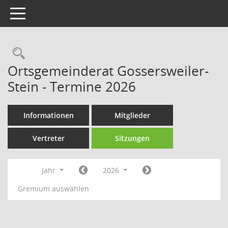
Toggle navigation
Rechercheauswahl
Ortsgemeinderat Gossersweiler-
Stein - Termine 2026
Informationen
Mitglieder
Vertreter
Sitzungen
Jahr
2026
Gremium auswählen