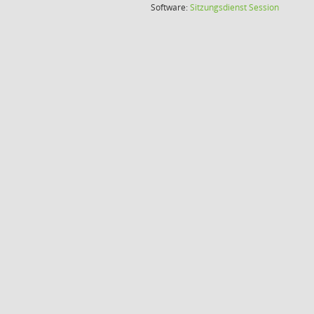
(Wird in
Software:
Sitzungsdienst
Session