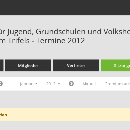
ür Jugend, Grundschulen und Volks
m Trifels - Termine 2012
Mitglieder
Vertreter
Sitzung
Januar
2012
Aktuell
Gremium au
den.