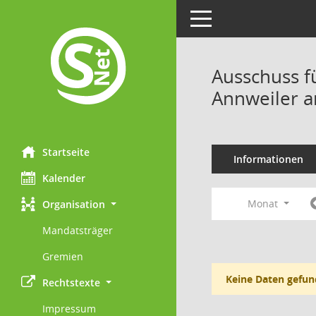
Toggle navigation
Ausschuss f
Annweiler a
Startseite
Informationen
Kalender
Monat
Organisation
Mandatsträger
Gremien
Keine Daten gefun
Rechtstexte
Impressum