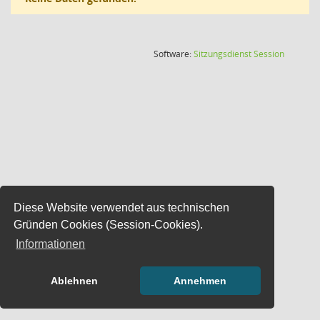
(Wird in
Software:
Sitzungsdienst
Session
Diese Website verwendet aus technischen
Gründen Cookies (Session-Cookies).
Informationen
Ablehnen
Annehmen