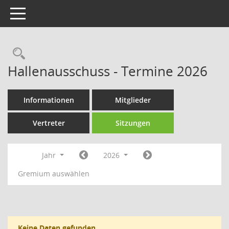
Toggle navigation
Rechercheauswahl
Hallenausschuss - Termine 2026
Informationen
Mitglieder
Vertreter
Sitzungen
Jahr
2026
Gremium auswählen
Keine Daten gefunden.