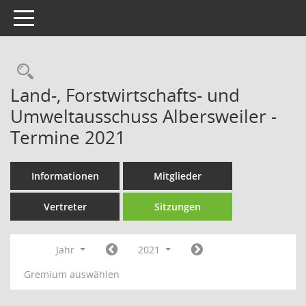
Toggle navigation
Rechercheauswahl
Land-, Forstwirtschafts- und
Umweltausschuss Albersweiler -
Termine 2021
Informationen
Mitglieder
Vertreter
Sitzungen
Jahr
2021
Gremium auswählen