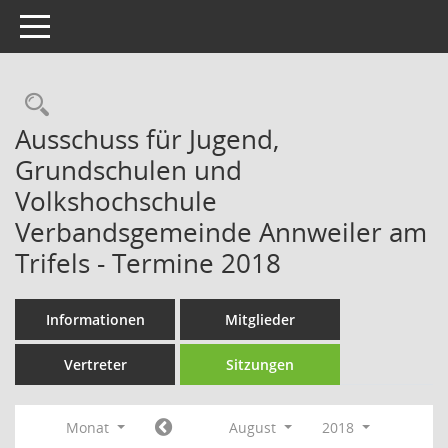
Toggle navigation
Rechercheauswahl
Ausschuss für Jugend,
Grundschulen und
Volkshochschule
Verbandsgemeinde Annweiler am
Trifels - Termine 2018
Informationen
Mitglieder
Vertreter
Sitzungen
Monat
August
2018