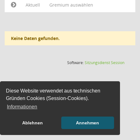
Aktuell
Gremium auswählen
Keine Daten gefunden.
(Wird in
Software:
Sitzungsdienst
Session
Diese Website verwendet aus technischen
Gründen Cookies (Session-Cookies).
Informationen
Ablehnen
Annehmen