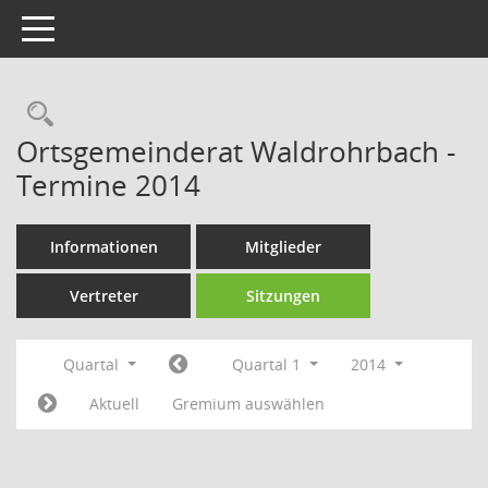
Toggle navigation
Rechercheauswahl
Ortsgemeinderat Waldrohrbach -
Termine 2014
Informationen
Mitglieder
Vertreter
Sitzungen
Quartal
Quartal 1
2014
Aktuell
Gremium auswählen