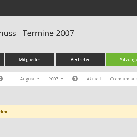
huss - Termine 2007
Mitglieder
Vertreter
Sitzung
August
2007
Aktuell
Gremium au
den.