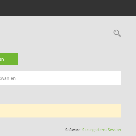
Rec
en
swählen
(Wird in
Software:
Sitzungsdienst
Session