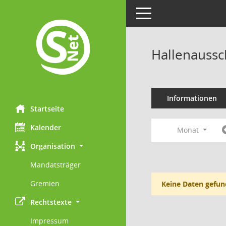
Toggle navigation
Hallenaussc
Informationen
Startseite
Kalender
Monat
Organisation
Mandatsträger
Gremien
Keine Daten gefun
Rechtstexte
Impressum