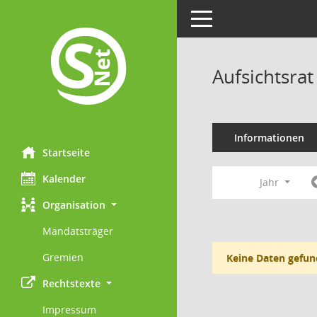
Toggle navigation
Aufsichtsra
Informationen
Startseite
Kalender
Jahr
Organisation
Mandatsträger
Gremien
Keine Daten gefun
Rechtstexte
Impressum