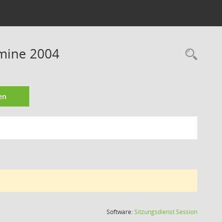
rmine 2004
Rec
en
(Wird in
Software:
Sitzungsdienst
Session