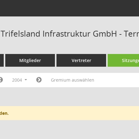
t Trifelsland Infrastruktur GmbH - Te
Mitglieder
Vertreter
Sitzung
2004
Gremium auswählen
den.