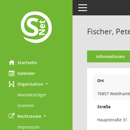
Toggle navigation
Fischer, Pet
Informationen
Startseite
Kalender
Ort
Organisation
76857 Waldham
Mandatsträger
Gremien
Straße
Rechtstexte
Hauptstraße 31
Impressum