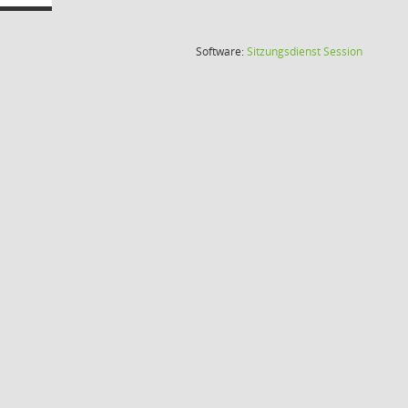
(Wird in
Software:
Sitzungsdienst
Session