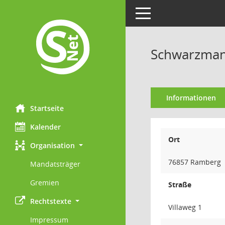
Toggle navigation
Schwarzman
Informationen
Startseite
Kalender
Ort
Organisation
76857 Ramberg
Mandatsträger
Gremien
Straße
Rechtstexte
Villaweg 1
Impressum