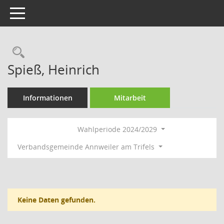
Toggle navigation
Rechercheauswahl
Spieß, Heinrich
Informationen
Mitarbeit
Wahlperiode 2024/2029
Verbandsgemeinde Annweiler am Trifels
Keine Daten gefunden.