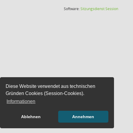
(Wird in
Software:
Sitzungsdienst
Session
Diese Website verwendet aus technischen
Gründen Cookies (Session-Cookies).
Informationen
Ablehnen
Annehmen