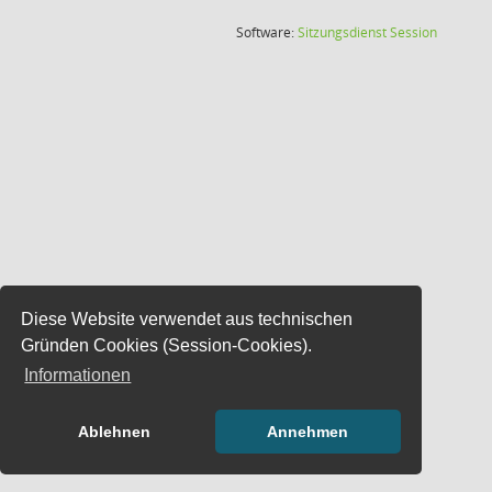
(Wird in
Software:
Sitzungsdienst
Session
Diese Website verwendet aus technischen
Gründen Cookies (Session-Cookies).
Informationen
Ablehnen
Annehmen