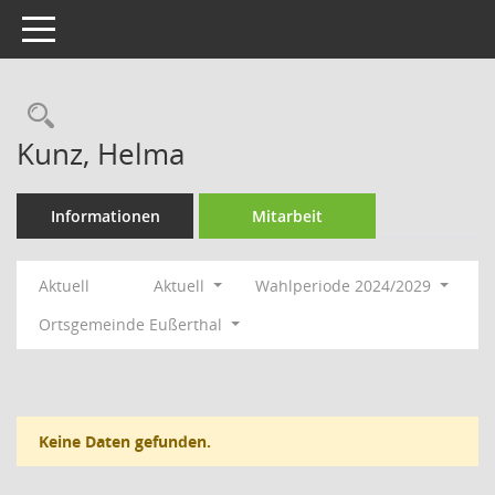
Toggle navigation
Rechercheauswahl
Kunz, Helma
Informationen
Mitarbeit
Aktuell
Aktuell
Wahlperiode 2024/2029
Ortsgemeinde Eußerthal
Keine Daten gefunden.