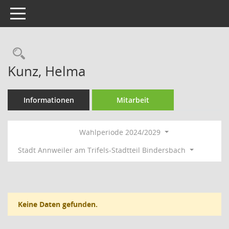
Toggle navigation
Rechercheauswahl
Kunz, Helma
Informationen
Mitarbeit
Wahlperiode 2024/2029
Stadt Annweiler am Trifels-Stadtteil Bindersbach
Keine Daten gefunden.