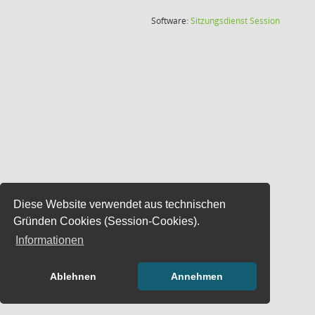
(Wird in
Software:
Sitzungsdienst
Session
Diese Website verwendet aus technischen
Gründen Cookies (Session-Cookies).
Informationen
Ablehnen
Annehmen