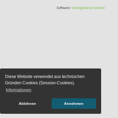
(Wird in
Software:
Sitzungsdienst
Session
Diese Website verwendet aus technischen
Gründen Cookies (Session-Cookies).
Informationen
Ablehnen
Annehmen