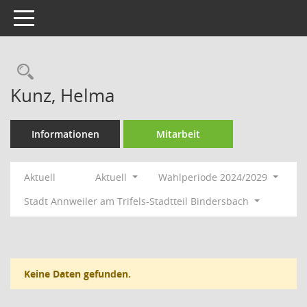
Toggle navigation
Rechercheauswahl
Kunz, Helma
Informationen
Mitarbeit
Aktuell
Aktuell
Wahlperiode 2024/2029
Stadt Annweiler am Trifels-Stadtteil Bindersbach
Keine Daten gefunden.