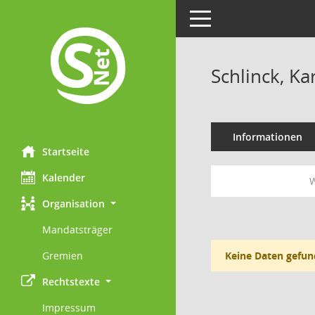
Toggle navigation
Schlinck, Ka
Informationen
Startseite
Kalender
W
Organisation
Mandatsträger
Gremien
Keine Daten gefun
Rechtstexte
Impressum