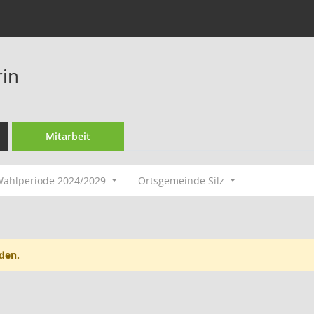
rin
Mitarbeit
ahlperiode 2024/2029
Ortsgemeinde Silz
den.