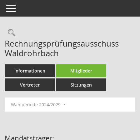
Toggle navigation
Rechercheauswahl
Rechnungsprüfungsausschuss
Waldrohrbach
Informationen
Mitglieder
Vertreter
Sitzungen
Wahlperiode 2024/2029
Mandatsträger: