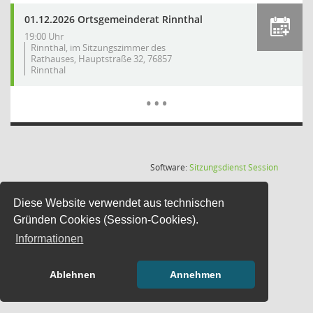
01.12.2026 Ortsgemeinderat Rinnthal
19:00 Uhr
Rinnthal, im Sitzungszimmer des
Rathauses, Hauptstraße 32, 76857
Rinnthal
Mehr Dat
…
(Wird in
Software:
Sitzungsdienst
Session
Diese Website verwendet aus technischen
Gründen Cookies (Session-Cookies).
Informationen
Ablehnen
Annehmen