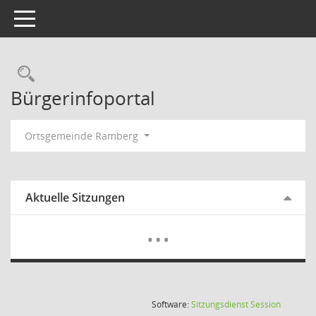
Toggle navigation
Rechercheauswahl
Bürgerinfoportal
Ortsgemeinde Ramberg
Aktuelle Sitzungen
Mehr Dat
…
(Wird in
Software:
Sitzungsdienst
Session