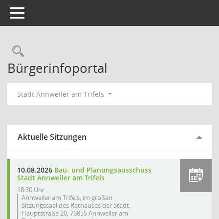
Toggle navigation
Rechercheauswahl
Bürgerinfoportal
Stadt Annweiler am Trifels
Aktuelle Sitzungen
10.08.2026
Bau- und Planungsausschuss
Stadt Annweiler am Trifels
18:30 Uhr
Annweiler am Trifels, im großen
Sitzungssaal des Rathauses der Stadt,
Hauptstraße 20, 76855 Annweiler am