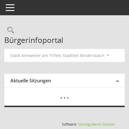
Toggle navigation
Rechercheauswahl
Bürgerinfoportal
Stadt Annweiler am Trifels-Stadtteil Bindersbach
Aktuelle Sitzungen
Mehr Dat
…
(Wird in
Software:
Sitzungsdienst
Session