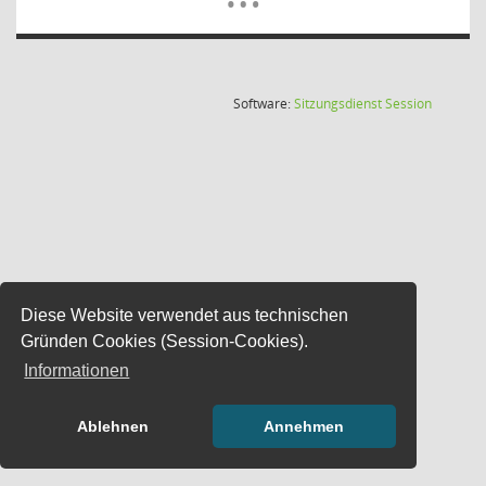
(Wird in
Software:
Sitzungsdienst
Session
Diese Website verwendet aus technischen
Gründen Cookies (Session-Cookies).
Informationen
Ablehnen
Annehmen