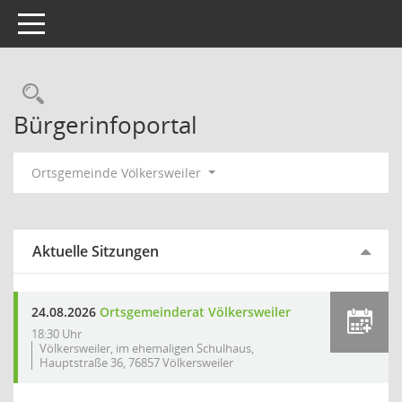
Toggle navigation
Rechercheauswahl
Bürgerinfoportal
Ortsgemeinde Völkersweiler
Aktuelle Sitzungen
24.08.2026
Ortsgemeinderat Völkersweiler
18:30 Uhr
Völkersweiler, im ehemaligen Schulhaus,
Hauptstraße 36, 76857 Völkersweiler
Mehr Dat
…