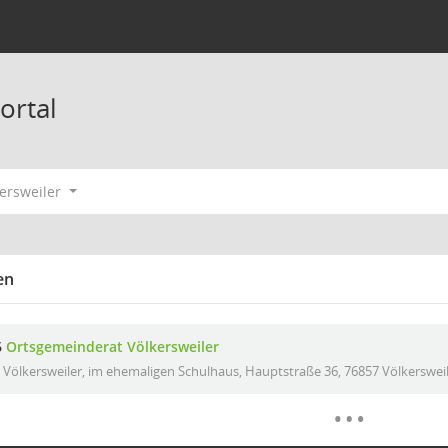
ortal
ersweiler
en
6
Ortsgemeinderat Völkersweiler
Völkersweiler, im ehemaligen Schulhaus, Hauptstraße 36, 76857 Völkerswei
Meh
…