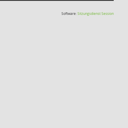
(Wird in
Software:
Sitzungsdienst
Session