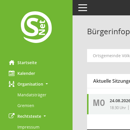
Toggle navigation
Bürgerinfop
Ortsgemeinde Völk
Startseite
Kalender
Aktuelle Sitzung
Organisation
Mandatsträger
MO
24.08.202
Gremien
18:30 Uhr
Rechtstexte
Impressum