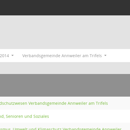
/2014
Verbandsgemeinde Annweiler am Trifels
ndschutzwesen Verbandsgemeinde Annweiler am Trifels
nd, Senioren und Soziales
rismus, Umwelt und Klimaschutz Verbandsgemeinde Annweiler