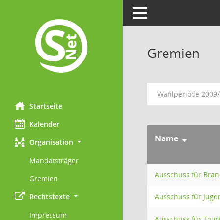
Toggle navigation
Gremien
Wahlperiode 2009
Startseite
Kalender
Name
Organisation
Mandatsträger
Ausschuss für Bra
Gremien
Rechtstexte
Ausschuss für Juge
Impressum
Ausschuss für Tou