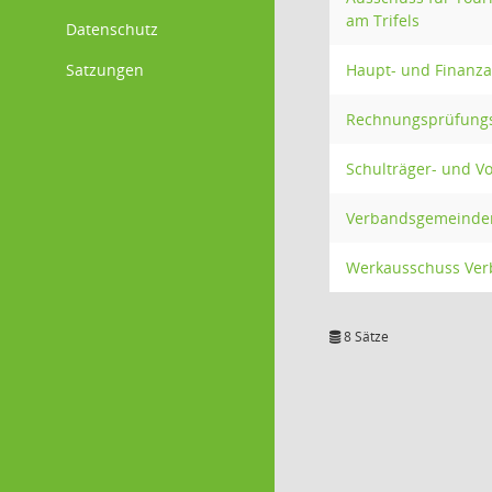
am Trifels
Datenschutz
Satzungen
Haupt- und Finanz
Rechnungsprüfungs
Schulträger- und V
Verbandsgemeindera
Werkausschuss Ver
8 Sätze