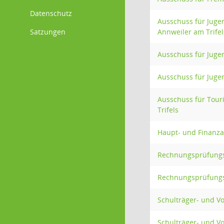
Datenschutz
Ausschuss für Jug
Satzungen
Annweiler am Trifel
Ausschuss für Juge
Ausschuss für Juge
Ausschuss für Tou
Trifels
Haupt- und Finanz
Rechnungsprüfung
Rechnungsprüfungs
Schulträger- und V
Schulträger- und V