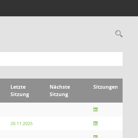
Rec
Letzte
Nächste
Sitzungen
Sitzung
Sitzung
20.11.2025