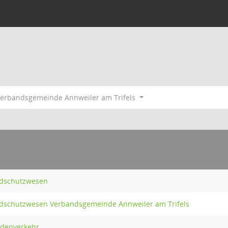
erbandsgemeinde Annweiler am Trifels
ndschutzwesen
ndschutzwesen Verbandsgemeinde Annweiler am Trifels
mdenverkehr