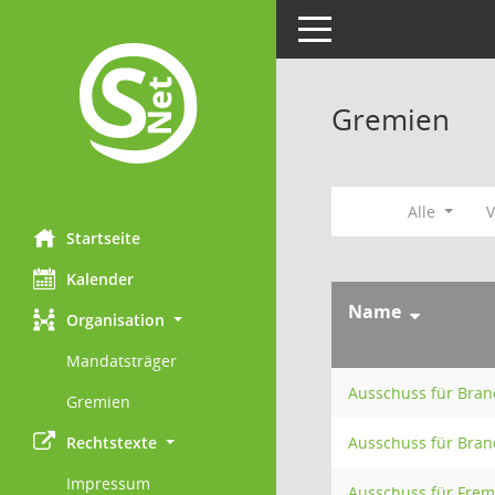
Toggle navigation
Gremien
Alle
V
Startseite
Kalender
Name
Organisation
Mandatsträger
Ausschuss für Bra
Gremien
Rechtstexte
Ausschuss für Bra
Impressum
Ausschuss für Fre